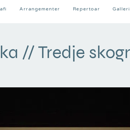
afi
Arrangementer
Repertoar
Galleri
ka // Tredje sko